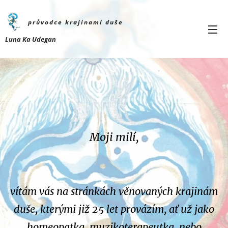
průvodce krajinami
duše
Luna Ka Udegan
Moji milí,
vítám vás na stránkách věnovaných krajinám
duše, kterými již 25 let
provázím, ať už jako
homeopatka, muzikoterapeutka, nebo