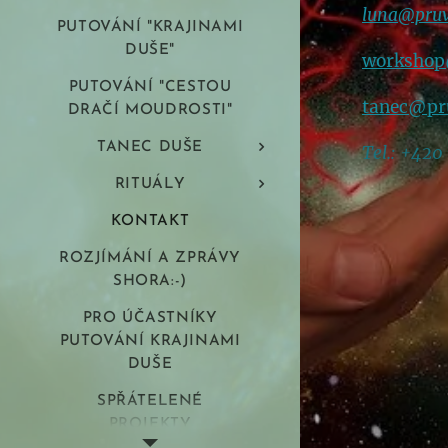
luna@pruv
PUTOVÁNÍ "KRAJINAMI
DUŠE"
workshop
PUTOVÁNÍ "CESTOU
tanec@pr
DRAČÍ MOUDROSTI"
TANEC DUŠE
Tel.: +420
RITUÁLY
KONTAKT
ROZJÍMÁNÍ A ZPRÁVY
SHORA:-)
PRO ÚČASTNÍKY
PUTOVÁNÍ KRAJINAMI
DUŠE
SPŘÁTELENÉ
PROJEKTY