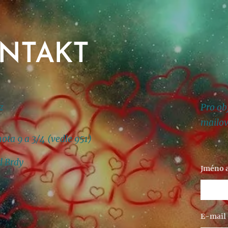
NTAKT
z
Pro ob
mailov
hota 9 a 3/4 (vedle 951)
d Brdy
Jméno a
E-mail