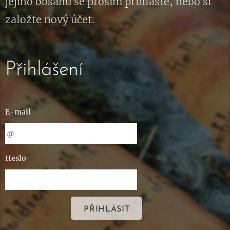
jejího obsahu se prosím přihlaste, nebo si
založte nový účet.
Přihlášení
E-mail
Heslo
PŘIHLÁSIT