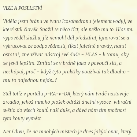
VIZE A POSELSTVÍ
Viděla jsem bránu ve tvaru Icosahedronu (element vody), ve
které stál člověk. Snažil se něco říct, ale nešlo mu to. Hlas mu
vypověděl službu, již nemohl dál předstírat, ignorovat se a
vykrucovat ze zodpovědnosti,
říkat falešné pravdy,
hanit
ostatní, zneužívat nástroj své duše - HLAS - k tomu, aby
se jevil lepším. Zmítal se v bráně jako v pavoučí síti, a
nechápal, proč - když tyto praktiky používal tak dlouho -
mu to najednou nejde..?
Stál totiž v portálu p-RA-v-DA, který nám tvrdě nastavuje
zrcadlo, jehož mnoho plošek odráží dnešní vysoce-vibrační
světlo do všech koutů naší duše, a dává nám tím možnost
tyto kouty vymést.
Není divu, že na mnohých místech je dnes jakýsi opar, který