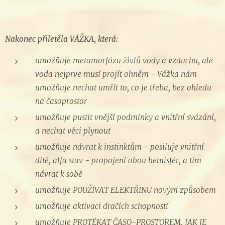
Nakonec přiletěla VÁŽKA, která:
umožňuje metamorfózu živlů vody a vzduchu, ale
voda nejprve musí projít ohněm - Vážka nám
umožňuje nechat umřít to, co je třeba, bez ohledu
na časoprostor
umožňuje pustit vnější podmínky a vnitřní svázání,
a nechat věci plynout
umožňuje návrat k instinktům - posiluje vnitřní
dítě, alfa stav - propojení obou hemisfér, a tím
návrat k sobě
umožňuje POUŽÍVAT ELEKTŘINU novým způsobem
umožňuje aktivaci dračích schopností
umožňuje PROTÉKAT ČASO-PROSTOREM, JAK JE