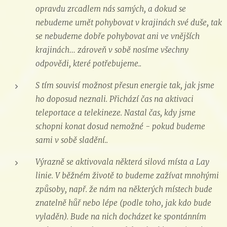
opravdu zrcadlem nás samých, a dokud se
nebudeme umět pohybovat v krajinách své duše, tak
se nebudeme dobře pohybovat ani ve vnějších
krajinách… zároveň v sobě nosíme všechny
odpovědi, které potřebujeme..
S tím souvisí možnost přesun energie tak, jak jsme
ho doposud neznali. Přichází čas na aktivaci
teleportace a telekineze. Nastal čas, kdy jsme
schopni konat dosud nemožné - pokud budeme
sami v sobě sladění..
Výrazně se aktivovala některá silová místa a Lay
linie. V běžném životě to budeme zažívat mnohými
způsoby, např. že nám na některých místech bude
znatelně hůř nebo lépe (podle toho, jak kdo bude
vyladěn). Bude na nich docházet ke spontánním