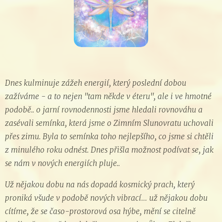
Dnes kulminuje zážeh energií, který poslední dobou
zažíváme - a to nejen "tam někde v éteru", ale i ve hmotné
podobě.. o jarní rovnodennosti jsme hledali rovnováhu a
zasévali semínka, která jsme o Zimním Slunovratu uchovali
přes zimu. Byla to semínka toho nejlepšího, co jsme si chtěli
z minulého roku odnést. Dnes přišla možnost podívat se, jak
se nám v nových energiích pluje..
Už nějakou dobu na nás dopadá kosmický prach, který
proniká všude v podobě nových vibrací… už nějakou dobu
cítíme, že se časo-prostorová osa hýbe, mění se citelně