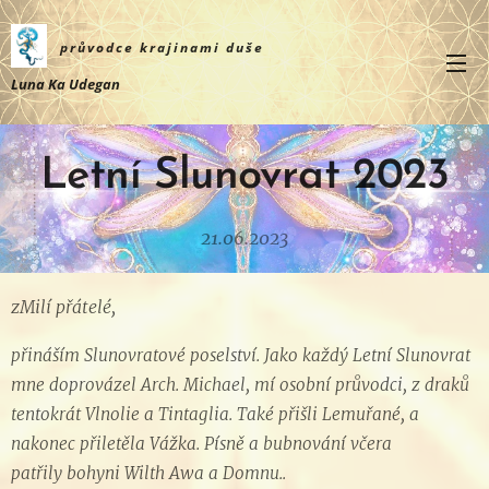
průvodce krajinami
duše
Luna Ka Udegan
Letní Slunovrat 2023
21.06.2023
zMilí přátelé,
přináším Slunovratové poselství. Jako každý Letní Slunovrat
mne doprovázel Arch. Michael, mí osobní průvodci, z draků
tentokrát Vlnolie a Tintaglia. Také přišli Lemuřané, a
nakonec přiletěla Vážka. Písně a bubnování včera
patřily
bohyni Wilth Awa a Domnu..