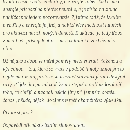
kvalita času, světla, elektřiny, a energie vůbec. Elektřina a
energie přichází na přetřes neustále, a je třeba na situaci
nahlížet pohledem pozorovatele. Zjistíme totiž, že kvalita
elektřiny a energie je jiná, a nabízí více možností nutných
pro aktivaci našich nových daností. K aktivaci je tedy třeba
změnit náš přístup k nim - naše vnímání a zacházení s
nimi…
Už nějakou dobu se mění poměry mezi energií vloženou a
výslednou - tou, která se vrací v podobě hmoty. Mnohým to
nejde na rozum, protože současnost srovnávají s předešlými
roky. Přijde jim paradoxní, že při stejném úsilí nedosahují
toho, co chtějí, a naopak někdo jiný při jemném doteku
čehosi, někde, nějak.. dosáhne téměř okamžitého výsledku.
Říkáte si proč?
Odpovědi přichází s letním slunovratem.