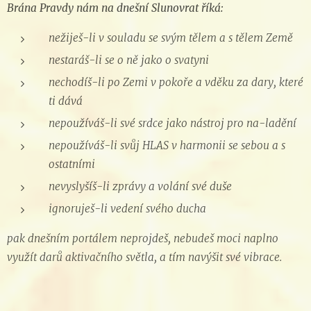
Brána Pravdy nám na dnešní Slunovrat říká:
nežiješ-li v souladu se svým tělem a s tělem Země
nestaráš-li se o ně jako o svatyni
nechodíš-li po Zemi v pokoře a vděku za dary, které
ti dává
nepoužíváš-li své srdce jako nástroj pro na-ladění
nepoužíváš-li svůj HLAS v harmonii se sebou a s
ostatními
nevyslyšíš-li zprávy a volání své duše
ignoruješ-li vedení svého ducha
pak dnešním portálem neprojdeš, nebudeš moci naplno
využít darů aktivačního světla, a tím navýšit své vibrace.