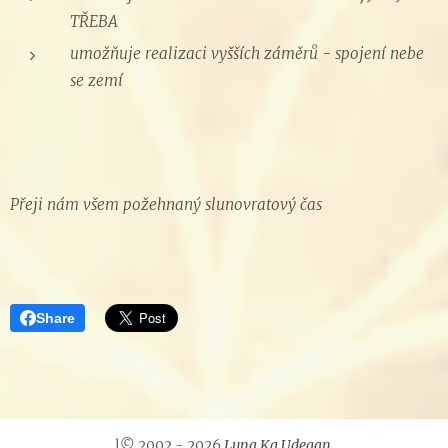
TŘEBA
umožňuje realizaci vyšších záměrů - spojení nebe
se zemí
Přeji nám všem požehnaný slunovratový čas
❤️️
Share
l© 2002 - 2026
Luna Ka Udegan