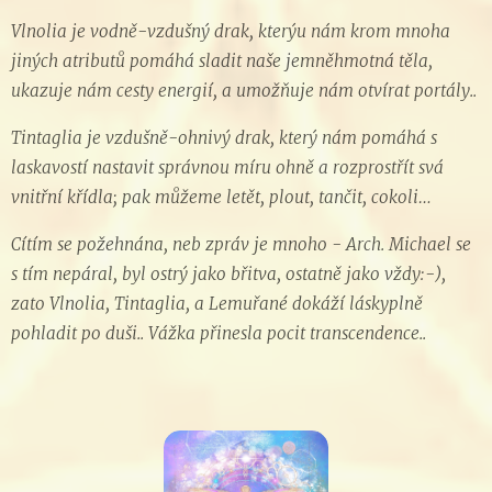
Vlnolia je vodně-vzdušný drak, kterýu nám krom mnoha
jiných atributů pomáhá sladit naše jemněhmotná těla,
ukazuje nám cesty energií, a umožňuje nám otvírat portály..
Tintaglia je vzdušně-ohnivý drak, který nám pomáhá s
laskavostí nastavit správnou míru ohně a rozprostřít svá
vnitřní křídla; pak můžeme letět, plout, tančit, cokoli…
Cítím se požehnána, neb zpráv je mnoho - Arch. Michael se
s tím nepáral, byl ostrý jako břitva, ostatně jako vždy:-),
zato Vlnolia, Tintaglia, a Lemuřané dokáží láskyplně
pohladit po duši.. Vážka přinesla pocit transcendence..