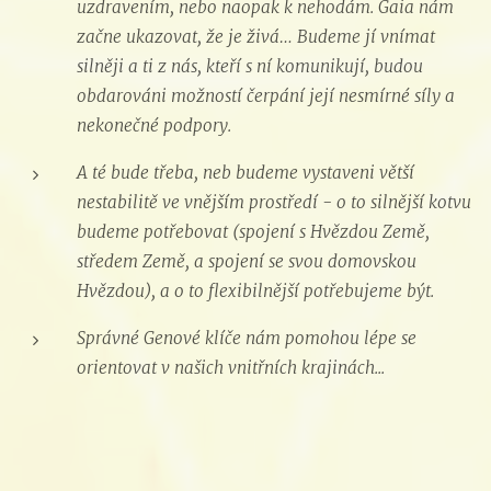
uzdravením, nebo naopak k nehodám. Gaia nám
začne ukazovat, že je živá… Budeme jí vnímat
silněji a ti z nás, kteří s ní komunikují, budou
obdarováni možností čerpání její nesmírné síly a
nekonečné podpory.
A té bude třeba, neb budeme vystaveni větší
nestabilitě ve vnějším prostředí - o to silnější kotvu
budeme potřebovat (spojení s Hvězdou Země,
středem Země, a spojení se svou domovskou
Hvězdou), a o to flexibilnější potřebujeme být.
Správné Genové klíče nám pomohou lépe se
orientovat v našich vnitřních krajinách...