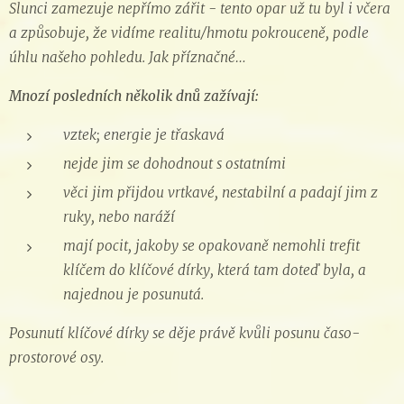
Slunci zamezuje nepřímo zářit - tento opar už tu byl i včera
a způsobuje, že vidíme realitu/hmotu pokrouceně, podle
úhlu našeho pohledu. Jak příznačné…
Mnozí posledních několik dnů zažívají:
vztek; energie je třaskavá
nejde jim se dohodnout s ostatními
věci jim přijdou vrtkavé, nestabilní a padají jim z
ruky, nebo naráží
mají pocit, jakoby se opakovaně nemohli trefit
klíčem do klíčové dírky, která tam doteď byla, a
najednou je posunutá.
Posunutí klíčové dírky se děje právě kvůli posunu časo-
prostorové osy.