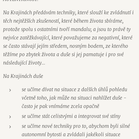
Na Krajinách předávám techniky, které slouží ke zvládnutí i
těch nejtěžších zkušeností, které během života sbíráme,
protože spolu s ostatními tvoří mandalu; a jsou to právě ty
nejvíce zatěžkávající, které považujeme za negativní, které
se často stávají jejím středem, nosným bodem, ze kterého
těžíme po zbytek života a duše si jej pamatuje i pro své
následující životy…
Na Krajinách duše
se učíme dívat na situace z dalších úhlů pohledu
včetně toho, jak může na situaci nahlížet duše -
často je pak vnímáme zcela opačně
se učíme stát celistvými a integrovat své stíny
se učíme nové techniky pro to, abychom byli silné
autonomní bytosti a zvládali jakékoli situace