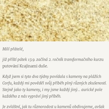
Milí přátelé,
již příští pátek 13.9. začíná 2. ročník transformačního kurz
u
putování Krajinami duše.
Když jsem si tyto dva týdny povídala s kameny na plážích
Corfu, každý mi pověděl svůj příběh plný různých zkušeností.
Stejně jako ty kameny, i my jsme každý jiný… aurické pole
každého z nás vypráví jiný příběh.
Je zvláštní, jak tu různorodost u kamenů obdivujeme, avšak