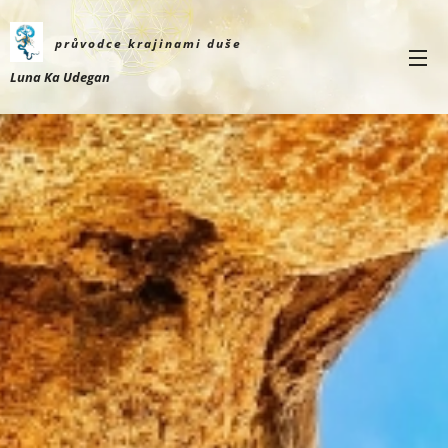
průvodce krajinami
duše
Luna Ka Udegan